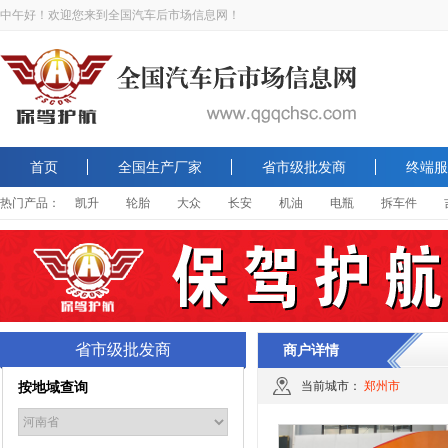
中午好！欢迎您来到全国汽车后市场信息网！
首页
全国生产厂家
省市级批发商
终端服
热门产品：
凯升
轮胎
大众
长安
机油
电瓶
拆车件
省市级批发商
商户详情
按地域查询
当前城市：
郑州市