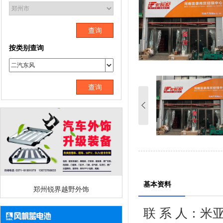
查询
按类别查询
查询
基本资料
郑州锐界越野外饰
联 系 人：米