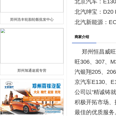
北京汽车：E130 
北汽绅宝：D20 D5
郑州浩丰轮胎轮毂批发中心
北汽新能源：EC180
商家介绍
郑州恒昌威旺
旺306、307、M
郑州旭通途观专营
汽银翔205、20
京汽车E130、E
公司以“精诚铸
积极开拓市场、
最佳的优质服务