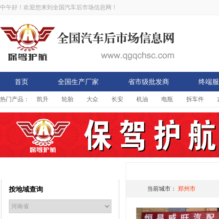
中午好！欢迎您来到全国汽车后市场信息网！
首页
全国生产厂家
省市级批发商
终端服
热门产品：
凯升
轮胎
大众
长安
机油
电瓶
拆车件
省市级批发商
商户详情
按地域查询
当前城市：
郑州市