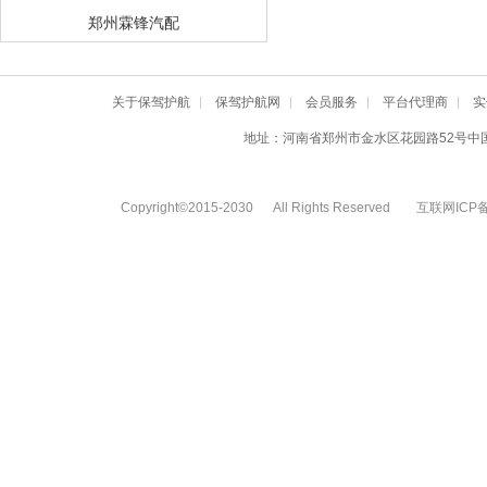
郑州霖锋汽配