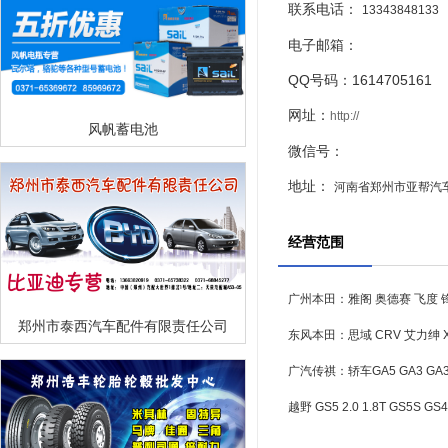
联系电话：
13343848133
电子邮箱：
QQ号码：1614705161
网址：
http://
风帆蓄电池
微信号：
地址：
河南省郑州市亚帮汽车
经营范围
广州本田：雅阁 奥德赛 飞度 锋
郑州市泰西汽车配件有限责任公司
东风本田：思域 CRV 艾力绅 
广汽传祺：轿车GA5 GA3 GA
越野 GS5 2.0 1.8T GS5S GS4