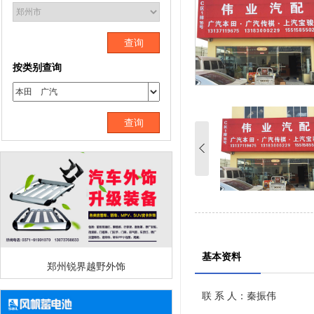
查询
按类别查询
查询
基本资料
郑州锐界越野外饰
联 系 人：秦振伟