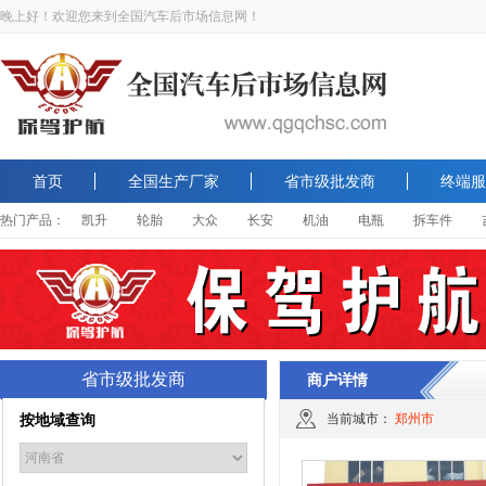
晚上好！欢迎您来到全国汽车后市场信息网！
首页
全国生产厂家
省市级批发商
终端服
热门产品：
凯升
轮胎
大众
长安
机油
电瓶
拆车件
省市级批发商
商户详情
按地域查询
当前城市：
郑州市