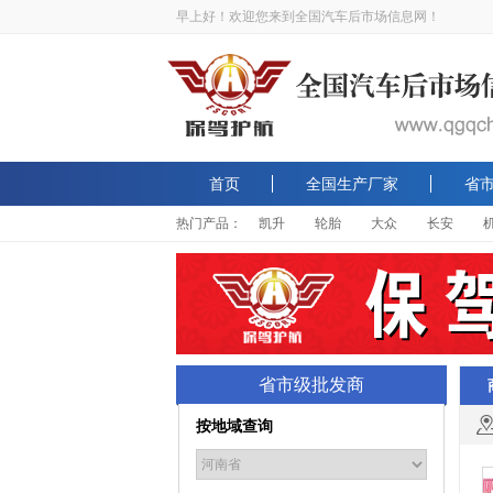
早上好！欢迎您来到全国汽车后市场信息网！
首页
全国生产厂家
省
热门产品：
凯升
轮胎
大众
长安
省市级批发商
按地域查询