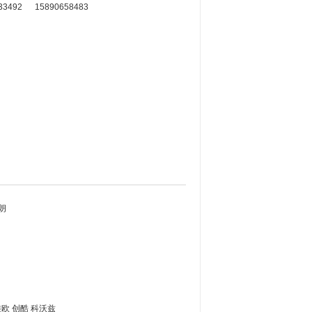
33492
15890658483
威朗
唯欧 创酷 科沃兹