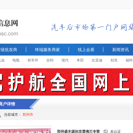
市级批发商
终端服务商家
线上会展
新闻资讯
机油
电瓶
拆车件
吉利
现代
本田
比亚迪
别克
福特
商户详情
当前城市：
郑州市
郑州盛丰源别克雪佛兰专营
未认证