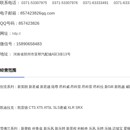
联系电话：
0371-53307975
0371-53307976
0371-63333491
0371-633
电子邮箱：857423826qq.com
QQ号码：857423826
网址：
http://
微信号：15890658483
地址：
河南省郑州市亚帮汽配城A区3排13号
经营范围
别克系列：新英朗 新君威 新君越 陆尊 昂科威 昂科雷 昂科雷 昂科拉 新GI8 新凯越 
凯迪拉克：凯雷德 CTS XT5 ATSL SLS赛威 XLR SRX
雪佛兰系列：新赛欧 科鲁兹 新乐风 新乐聘 新景程 科帕奇 乐风 乐聘 乐驰 迈瑞宝 爱