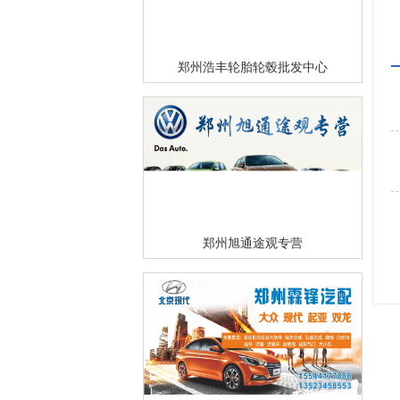
郑州浩丰轮胎轮毂批发中心
郑州旭通途观专营