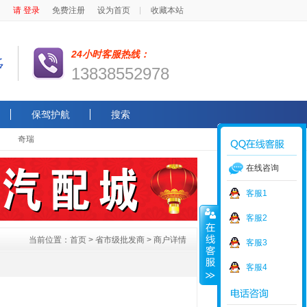
请 登录
免费注册
设为首页
收藏本站
24小时客服热线：
13838552978
保驾护航
搜索
奇瑞
在线咨询
客服1
客服2
当前位置：
首页
>
省市级批发商
> 商户详情
客服3
客服4