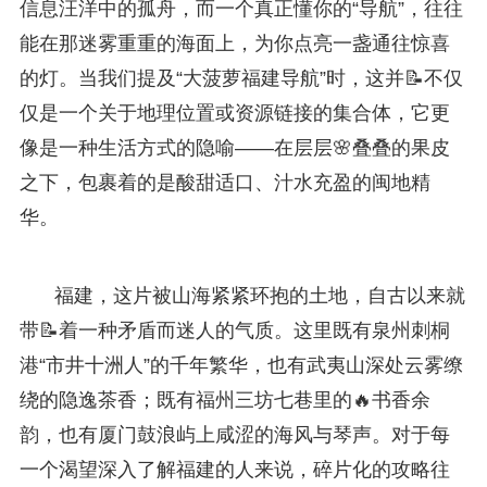
信息汪洋中的孤舟，而一个真正懂你的“导航”，往往
能在那迷雾重重的海面上，为你点亮一盏通往惊喜
的灯。当我们提及“大菠萝福建导航”时，这并📝不仅
仅是一个关于地理位置或资源链接的集合体，它更
像是一种生活方式的隐喻——在层层🌸叠叠的果皮
之下，包裹着的是酸甜适口、汁水充盈的闽地精
华。
福建，这片被山海紧紧环抱的土地，自古以来就
带📝着一种矛盾而迷人的气质。这里既有泉州刺桐
港“市井十洲人”的千年繁华，也有武夷山深处云雾缭
绕的隐逸茶香；既有福州三坊七巷里的🔥书香余
韵，也有厦门鼓浪屿上咸涩的海风与琴声。对于每
一个渴望深入了解福建的人来说，碎片化的攻略往