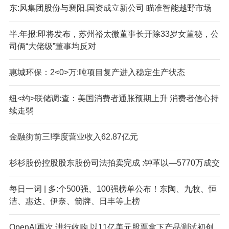
东:风集团股份与襄阳.国资成立新公司 瞄准智能越野市场
半.年报:即将发布，苏州裕太微董事长开除33岁女董秘，公
司俩“大佬级”董事均反对
惠城环保：2<0>万:吨项目复产进入稳定生产状态
纽<约>联储调:查：美国消费者通胀预期上升 消费者信心持
续走弱
金融街前三!季度营业收入62.87亿元
杉杉股份控股股东股份司法拍卖完成 :钟革以—5770万成交
每日一词 | 多:个500强、100强榜单公布！东陶、九牧、恒
洁、惠达、伊奈、箭牌、日丰等上榜
OpenAI再次,进行收购 以11亿美元股票拿下产品测试初创