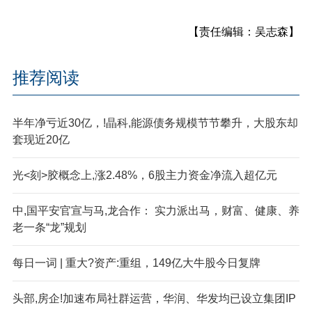
【责任编辑：吴志森】
推荐阅读
半年净亏近30亿，!晶科,能源债务规模节节攀升，大股东却
套现近20亿
光<刻>胶概念上,涨2.48%，6股主力资金净流入超亿元
中,国平安官宣与马,龙合作： 实力派出马，财富、健康、养
老一条“龙”规划
每日一词 | 重大?资产:重组，149亿大牛股今日复牌
头部,房企!加速布局社群运营，华润、华发均已设立集团IP