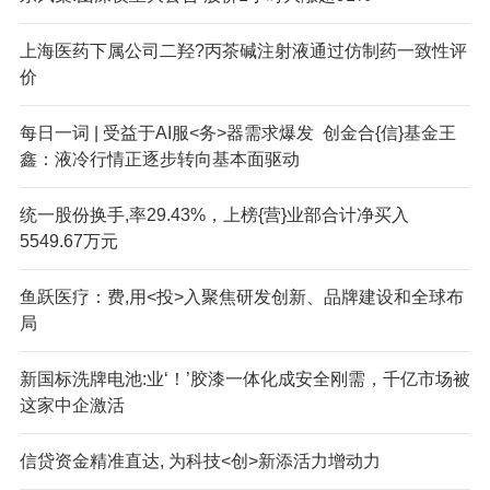
上海医药下属公司二羟?丙茶碱注射液通过仿制药一致性评
价
每日一词 | 受益于AI服<务>器需求爆发 创金合{信}基金王
鑫：液冷行情正逐步转向基本面驱动
统一股份换手,率29.43%，上榜{营}业部合计净买入
5549.67万元
鱼跃医疗：费,用<投>入聚焦研发创新、品牌建设和全球布
局
新国标洗牌电池:业‘！’胶漆一体化成安全刚需，千亿市场被
这家中企激活
信贷资金精准直达, 为科技<创>新添活力增动力