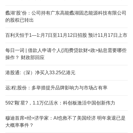
蠡湖‘股’份：公司持有广东高能蠡湖固态能源科技有限公司
的股权已转出
百利天恒于1—1:月7日至11月12日招股 预计11月17日上市
每日一词 | 借款人申请个人{消}费贷款财<政>贴息需要哪些
操作？ 财政部回应
港股通:（深）净买入33.25亿港元
远;程;股份：多举措提升品牌影响力与市场占有率
592‘颗’星?，1.1万亿活水：科创板激活中国创新伟力
穆迪首席<经>济学家：AI也救不了美国经济 明年衰退已是
大概率事件？