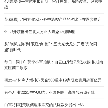
48!家发债—主体中报延期：审计梗阻、系统改革、经营挑
战
英威{腾}：‘网’络能源业务中温控产品的占比正在逐步提升
钟世!开获批出任北大方正人寿总经理助理
从“单脚走路”到“双腿:奔,跑”：五大光伏龙头开启“光储同
盟”新时代！
每日一词 | 广,药李小军拍板：白云山斥资7.5亿收购 拟成南
京医药二股东
研发与‘专’利齐增{长} 民企500强中19家研发费用超百亿元
有色.行业2025中报总结：业绩亮眼，高景气有望延续
白宫将{就}美联储理事库克的法庭裁决提出上诉