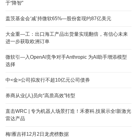
于“降智”
盖茨基金会‘减’持微软65%—股份套现约87亿美元
大金重—工：出口海工产品出货量实现翻倍，有信心未来
进一步获取欧洲订单
微软引—入OpenAI竞争对手Anthropic 为AI助手增添模型
选择
中<金>公司拟发行不超10亿元公司债券
券商从业{人}员向“高质高效”转型
直击WRC | 专为机器人场景打造！禾赛科,技展示全!新激光
雷达产品
梅!雁吉祥12月2日龙虎榜数据