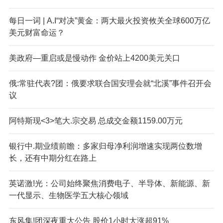
每日一词 | A.I“对决”黄金：两大最火投资攸关全球600万亿
美元财富命运？
美政府—重启或是慢动作 金价站上4200美元关口
俄:常驻代表?团：俄要求联合国安理会就“北溪”事件召开会
议
阿特斯现<3>笔大.宗交易 总成交金额1159.00万元
银行中.期业绩前瞻：多家归母净利润增速实现两位数增
长，还有中期分红在路上
英诺激!光：公司始终聚焦消费电子、半导体、新能源、新
一代显示、生物医学五大核心领域
东风集!团深夜重大公告 股价1小时大涨超91%