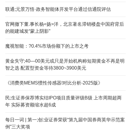
联通;元景万悟·政务智能体开发平台通过信通院评估
官网撤下董.事长杨<扬>洋，北京著名滞销楼盘中国府背后
的能建城发“蒙上阴影”
魔视智能：?0.4%市场份额下的上市之考
黄金失守;40—00美元或只是开始机构称短期黄金不再是明
智之选 配置型资金等待3800~3900美元
《消费类MEMS惯性传感器!对比分析-2025版》
民;生证券保荐博实结IPO项目质量评级B级 上市周期超两
年 实际募资额缩水超6成
每日一词 | 第一;创:业证券荣获“第九届中国券商英华示范案
例”三大奖项