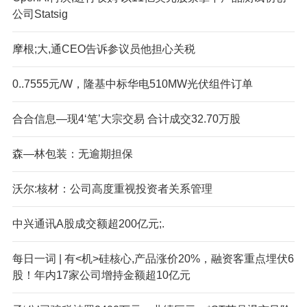
公司Statsig
摩根;大,通CEO告诉参议员他担心关税
0..7555元/W，隆基中标华电510MW光伏组件订单
合合信息—现4‘笔’大宗交易 合计成交32.70万股
森—林包装：无逾期担保
沃尔:核材：公司高度重视投资者关系管理
中兴通讯A股成交额超200亿元;.
每日一词 | 有<机>硅核心,产品涨价20%，融资客重点埋伏6
股！年内17家公司增持金额超10亿元