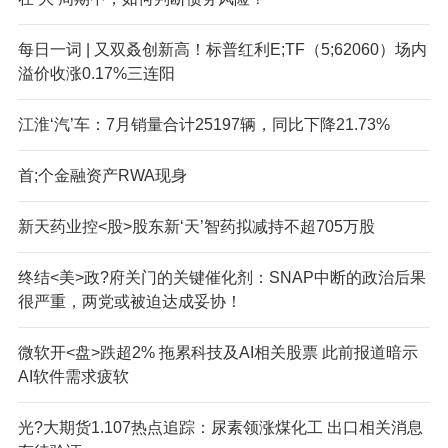
每日一词 | 又双叒创新高！标普红利E;TF（5;62060）场内
溢价收涨0.17%三连阳
江淮‘汽’车：7月销量合计25197辆，同比下降21.73%
首;个金融资产RWA现身
新天药业控<股>股东新‘天’智药拟减持不超705万股
终结<美>政?府关门的关键催化剂：SNAP中断的政治后果
很严重，两党或被迫达成妥协！
微软开<盘>跌超2% 拖累科技及AI相关股票 此前报道暗示
AI软件需求疲软
光?大期货1.107热点追踪：尿素领涨煤化工 出口相关消息