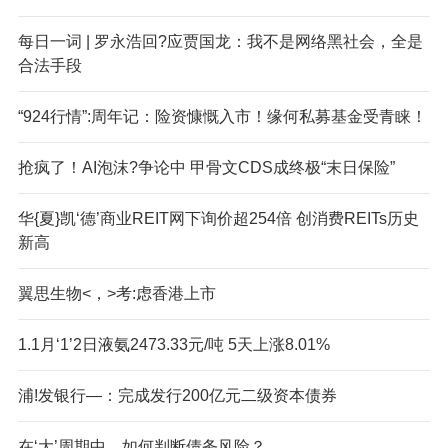
每日一词 | 罗永浩回?应贾国龙：我不是网络黑社会，全是
合法手段
“924行情”:周年记：险资慷慨入市！缘何私募基金受青睐！
抢疯了！AI泡沫?争论中 甲骨文CDS成终极“末日保险”
华{夏}凯‘德’商业REIT网下询价超254倍 创消费REITs历史
新高
翼思生物<，>考:虑香港上市
1.1月‘1’2日液氨2473.33元/吨 5天上涨8.01%
浦!发银行—：完成发行200亿元二级资本债券
在‘大’周期中，如何判断债务风险？