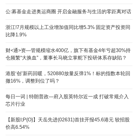
公:募基金走进奥运商圈 开启金融服务与生活的零距离对话
浙江!7月规模以上工业增加值同比增5.3% 固定资产投资同
比降1.9%
财<通>资—管规模缩水400亿，旗下有基金4年亏超30%持
仓频繁“大换血”，董事长马晓立掌舵下投研体系存缺陷？
港股‘创’新药回暖，520880放量反弹1%！标的指数本轮回
撤16%，调整到位了吗？
每日一词 | 特朗普政—府入股英特尔近一成 打破常规介入
芯片行业
【新股I;P{O}】天岳先进(02631)首挂开报45.6港元 较招股
价高6.54%