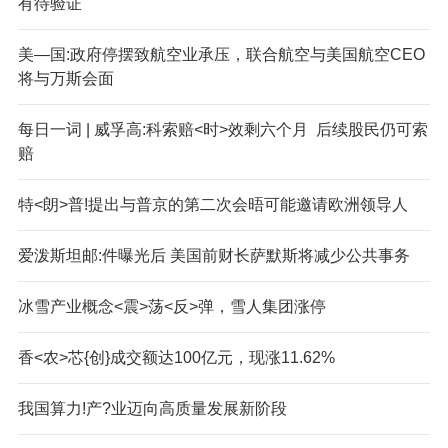
有待验证
美—国:政府停摆致航空业承压，联合航空与美国航空CEO
将与万斯会面
每日一词 | 威孚高:科索赔<时>效剩六个月 后续股民仍可索
赔
特<朗>普!提出与普京的第二次会晤可能邀请欧洲领导人
爱泼斯坦邮:件曝光后 美国前财长萨默斯将减少公共事务
冰雪产业概念<震>荡<反>弹，雪人集团涨停
香<农>芯{创}成交额达100亿元，现涨11.62%
我国算力!产?业迈向高质量发展新阶段