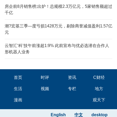
房企前8月销售榜;出炉！总规模2.3万亿元，5家销售额超过
千亿
潮?宏基三季—度亏损1428万元，剔除商誉减值盈利1.57亿
元
云智汇‘科’技午前涨超1:9% 此前宣布与优必选潜在合作人
形机器人业务
首页
时评
资讯
C财经
生活
视频
专栏
地方
漫画
观天下
English
中文
desktop