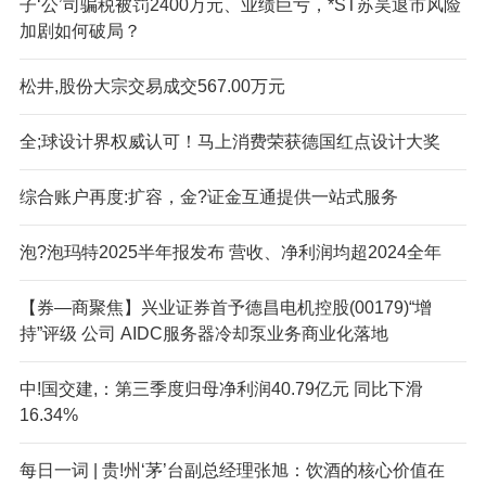
子‘公’司骗税被罚2400万元、业绩巨亏，*ST苏吴退市风险
加剧如何破局？
松井,股份大宗交易成交567.00万元
全;球设计界权威认可！马上消费荣获德国红点设计大奖
综合账户再度:扩容，金?证金互通提供一站式服务
泡?泡玛特2025半年报发布 营收、净利润均超2024全年
【券—商聚焦】兴业证券首予德昌电机控股(00179)“增
持”评级 公司 AIDC服务器冷却泵业务商业化落地
中!国交建,：第三季度归母净利润40.79亿元 同比下滑
16.34%
每日一词 | 贵!州‘茅’台副总经理张旭：饮酒的核心价值在