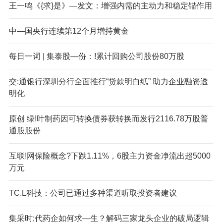
王一鸣《{求}是》—发文：增强内需的主动力和稳定锚作用
中—国央行连续第12个月增持黄金
每日一词 | 集泰股—份：!累计回购公司股份80万股
交:通银行深圳分行全面推行“贷款明白纸” 助力企业融资透
明化
原创 绿!叶制药因可转换债券获转换而发行2116.78万股普
通股股份
互联!网保险概念?下跌1.11%，6股主力资金净流出超5000
万元
TC.L科技：公司已通过多种渠道听取投资者建议
集采时;代药企如何求—生？解码三家龙头企业的破局逻辑