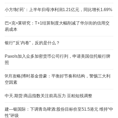
小方!制‘药’：上半年归母净利润1.21亿元，同比增长1.69%
巴<克>莱研究：T+1结算制度大幅削减了华尔街的信用交
易成本
银行“‘反’内卷”，反的是什么？
Paxo!s加入众多加密货币公司行列，申请美国信托银行牌
照
9!月攻略|博时基金曾豪：平衡好节奏和结构，警惕三大利
空因素
中天.期货:商品指数关注前高压力 豆粕短线调整
建—银国际：下调青岛啤酒:股份目标价至51.5港元 维持“中
性”评级