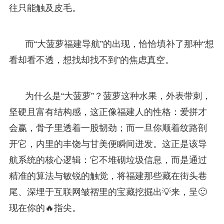
往只能触及皮毛。
而“大菠萝福建导航”的出现，恰恰填补了那种“想
看却看不透，想找却找不到”的焦虑真空。
为什么是“大菠萝”？菠萝这种水果，外表带刺，
坚硬且富有结构感，这正像福建人的性格：爱拼才
会赢，骨子里透着一股韧劲；而一旦你顺着纹路剖
开它，内里的丰饶与甘美便瞬间迸发。这正是该导
航系统的核心逻辑：它不堆砌垃圾信息，而是通过
精准的算法与敏锐的触觉，将福建那些藏在街头巷
尾、深埋于互联网皱褶里的宝藏挖掘出💡来，呈🙂
现在你的🔥指尖。