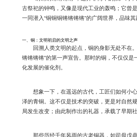
古祭祀的钟鸣，又像是现代工业的轰鸣；它曾
一同潜入“铜铜铜锵锵锵锵”的广阔世界，品味
一、铜：文明初启的文明之声
回溯人类文明的起点，铜的身影无处不在。
锵锵锵锵”的第一声宣告。那时的铜，不仅仅是
化发展的催化剂。
想象一下，在遥远的古代，工匠们如何小
泽的青铜。这不仅是技术的突破，更是对自然
局发生改变；由此制作出的礼器，承载了早期
那些历经千年风雨的古老铜器，如司母戊