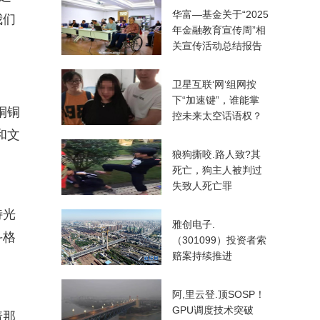
华富—基金关于“2025
我们
年金融教育宣传周”相
关宣传活动总结报告
卫星互联‘网’组网按
下“加速键”，谁能掌
铜铜
控未来太空话语权？
和文
狼狗撕咬.路人致?其
死亡，狗主人被判过
失致人死亡罪
特光
雅创电子.
斗格
（301099）投资者索
赔案持续推进
阿,里云登.顶SOSP！
GPU调度技术突破
着那