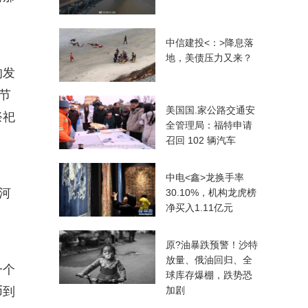
中信建投<：>降息落
地，美债压力又来？
的发
节
美国国.家公路交通安
祭祀
全管理局：福特申请
召回 102 辆汽车
中电<鑫>龙换手率
河
30.10%，机构龙虎榜
净买入1.11亿元
原?油暴跌预警！沙特
放量、俄油回归、全
一个
球库存爆棚，跌势恐
币到
加剧