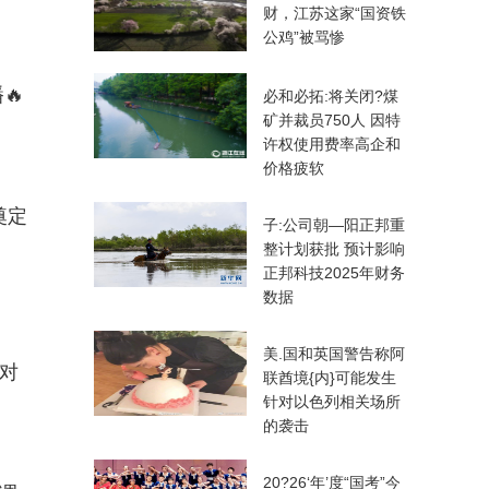
财，江苏这家“国资铁
公鸡”被骂惨
🔥
必和必拓:将关闭?煤
矿并裁员750人 因特
许权使用费率高企和
价格疲软
奠定
子:公司朝—阳正邦重
整计划获批 预计影响
正邦科技2025年财务
数据
美.国和英国警告称阿
代对
联酋境{内}可能发生
针对以色列相关场所
的袭击
20?26‘年’度“国考”今