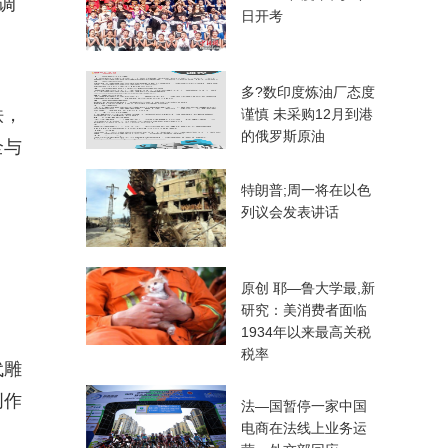
调
日开考
多?数印度炼油厂态度
铁，
谨慎 未采购12月到港
的俄罗斯原油
全与
特朗普;周一将在以色
列议会发表讲话
原创 耶—鲁大学最,新
研究：美消费者面临
1934年以来最高关税
税率
代雕
创作
法—国暂停一家中国
电商在法线上业务运