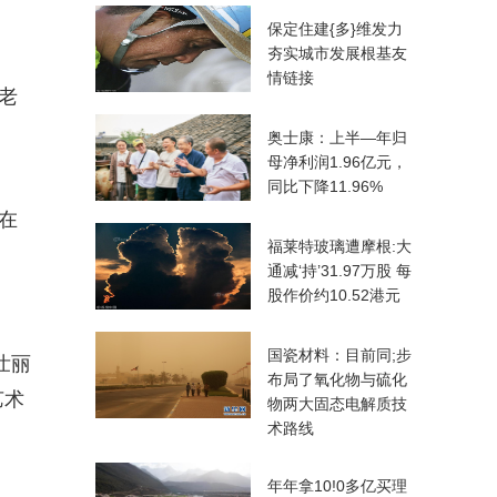
保定住建{多}维发力
夯实城市发展根基友
情链接
老
奥士康：上半—年归
母净利润1.96亿元，
同比下降11.96%
在
福莱特玻璃遭摩根:大
通减‘持’31.97万股 每
股作价约10.52港元
国瓷材料：目前同;步
壮丽
布局了氧化物与硫化
艺术
物两大固态电解质技
术路线
年年拿10!0多亿买理