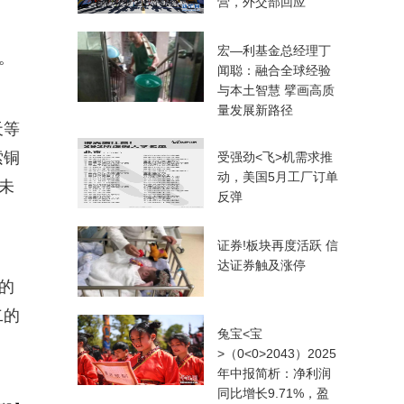
营，外交部回应
宏—利基金总经理丁
。
闻聪：融合全球经验
与本土智慧 擘画高质
量发展新路径
天等
索铜
受强劲<飞>机需求推
动，美国5月工厂订单
未
反弹
证券!板块再度活跃 信
达证券触及涨停
的
二的
兔宝<宝
>（0<0>2043）2025
年中报简析：净利润
同比增长9.71%，盈