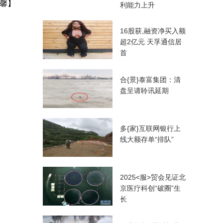
馨】
利能力上升
16股获,融资净买入额
超2亿元 天孚通信居
首
合{景}泰富集团：清
盘呈请聆讯延期
多{家}互联网银行上
线大额存单“排队”
2025<服>贸会见证北
京医疗科创“破圈”生
长