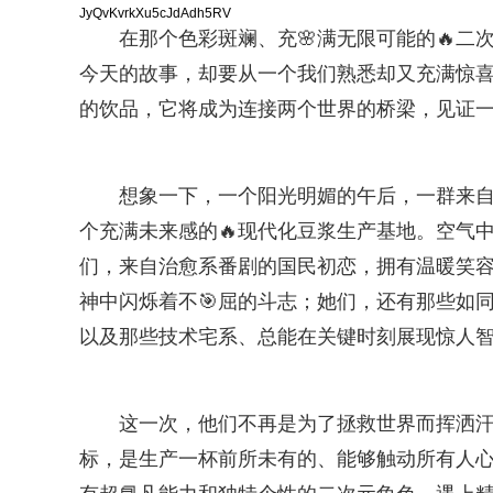
JyQvKvrkXu5cJdAdh5RV
在那个色彩斑斓、充🌸满无限可能的🔥
今天的故事，却要从一个我们熟悉却又充满惊
的饮品，它将成为连接两个世界的桥梁，见证一
想象一下，一个阳光明媚的午后，一群来
个充满未来感的🔥现代化豆浆生产基地。空气
们，来自治愈系番剧的国民初恋，拥有温暖笑
神中闪烁着不🎯屈的斗志；她们，还有那些如
以及那些技术宅系、总能在关键时刻展现惊人
这一次，他们不再是为了拯救世界而挥洒汗
标，是生产一杯前所未有的、能够触动所有人心