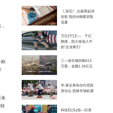
《,滚石》;出版商起诉
谷歌 指控AI摘要窃取
流量
信，
万亿{宁}王—、千亿
陕煤，院士候选人中
的“企业家们”
三—诺生物回购613
一杯
万股，金额1.26亿元
汗
华,泰证券协办印尼投
资论坛 把脉市场机遇
所未
想转
科技巨{头}投—巨资