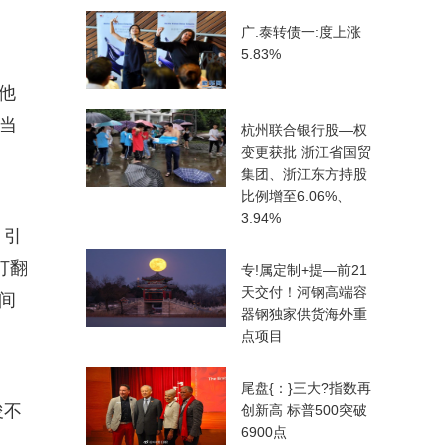
广.泰转债一:度上涨
5.83%
他
当
杭州联合银行股—权
变更获批 浙江省国贸
集团、浙江东方持股
比例增至6.06%、
3.94%
，引
打翻
专!属定制+提—前21
天交付！河钢高端容
间
器钢独家供货海外重
点项目
尾盘{：}三大?指数再
俊不
创新高 标普500突破
6900点