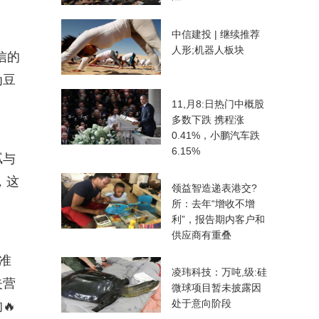
中信建投 | 继续推荐
人形;机器人板块
信的
为豆
11,月8:日热门中概股
多数下跌 携程涨
0.41%，小鹏汽车跌
6.15%
腻与
，这
领益智造递表港交?
所：去年“增收不增
利”，报告期内客户和
供应商有重叠
准
凌玮科技：万吨,级:硅
失营
微球项目暂未披露因
处于意向阶段
🔥