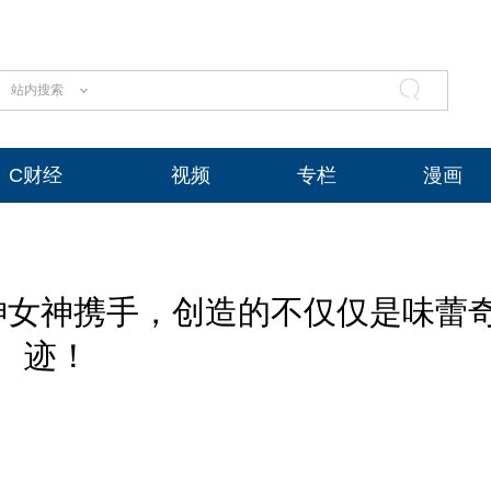
站内搜索
C财经
视频
专栏
漫画
神女神携手，创造的不仅仅是味蕾
迹！