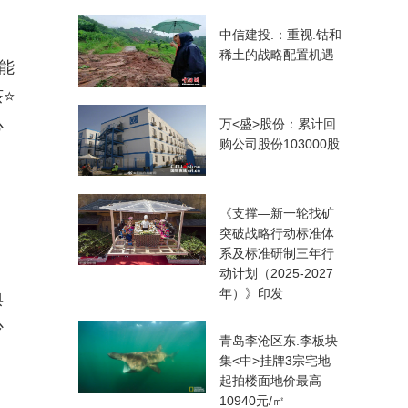
中信建投.：重视.钴和
稀土的战略配置机遇
能
⭐
心
万<盛>股份：累计回
购公司股份103000股
《支撑—新一轮找矿
突破战略行动标准体
系及标准研制三年行
动计划（2025-2027
年）》印发
典
少
青岛李沧区东.李板块
集<中>挂牌3宗宅地
起拍楼面地价最高
10940元/㎡