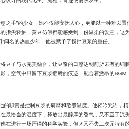
精心设计的现代化生产流程，奇迹便悄然发生。
治愈之手”的少女，她不仅能安抚人心，更能以一种难以置
她的指尖轻触，黄豆仿佛都能感受到一份温柔的爱意，这
刃”闻名的热血少年，他被赋予了搅拌豆浆的重任。
能将豆子与水完美融合，让豆浆的口感达到前所未有的细
影，空气中只留下豆浆翻腾的痕迹，配合着激昂的BGM
，他的职责是控制豆浆的研磨和熬煮温度。他轻吟咒语，精
浆在最恰当的温度下，释放出最醇厚的香气，又不至于流
佛在进行一场严谨的科学实验，但📌又不失二次元特有的