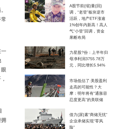
A股节前{缩}量{回}
逅。
调，“老登”板块逆市
活跃，地产ETF涨逾
寻常
1%创年内新高！高人
气“小登”回调，资金
果断布局
在一
力星股?份：上半年归
母净利润3755.78万
她
元，同比增长5.94%
，眼
哥，
市场低估了:美股盈利
走高的可能性？大
摩：明年将有“通胀容
忍度更高”的美联储
目
借力{尿}素“商储无忧”
些拥
企业承储实现“零风
险”