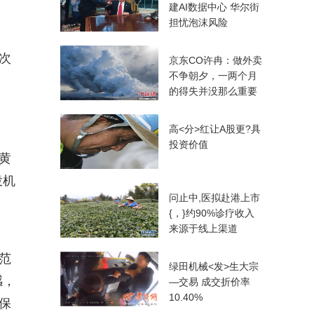
建AI数据中心 华尔街
担忧泡沫风险
次
京东C
O许冉：做外卖
不争朝夕，一两个月
的得失并没那么重要
高<分>红让A股更?具
投资价值
黄
投机
问止中,医拟赴港上市
{，}约90%诊疗收入
来源于线上渠道
范
绿田机械<发>生大宗
感，
—交易 成交折价率
10.40%
保