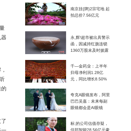
南京挂{牌}2宗宅地 起
拍总价7.56亿元
量
机器
永,辉!超市被出具警示
函，因减持红旗连锁
1360万股未及时披露
千—金药业：上半年
解，
归母净利润1.28亿
听
元，同比增长8.50%
佳的
夸克A
眼镜发布，阿里
巴巴吴嘉：未来每副
眼镜都会是AI眼镜
过了
标;的公司估值存疑，
每一
信邦智能28.56亿元豪