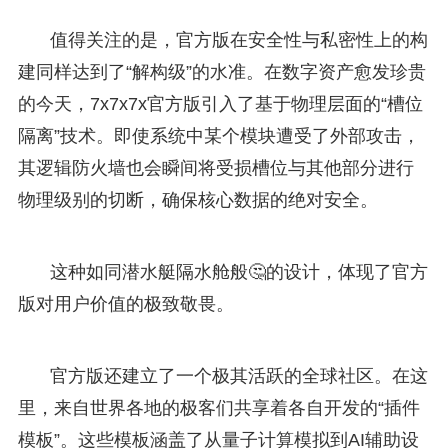
值得关注的是，官方版在安全性与私密性上的构
建同样达到了“解构级”的水准。在数字资产愈发珍贵
的今天，7x7x7x官方版引入了基于物理层面的“槽位
隔离”技术。即使系统中某个模块遭受了外部攻击，
其逻辑防火墙也会瞬间将受损槽位与其他部分进行
物理级别的切断，确保核心数据的绝对安全。
这种如同潜水艇隔水舱般🤔的设计，体现了官方
版对用户价值的极致敬畏。
官方版还建立了一个极其活跃的全球社区。在这
里，来自世界各地的极客们共享着各自开发的“插件
模板”。这些模板涵盖了从量子计算模拟到AI辅助设