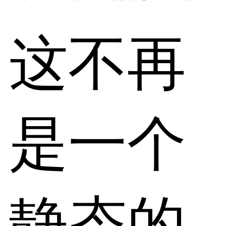
这不再
是一个
静态的