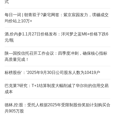
式
每日一词 | 朝青双子?豪宅网签：紫京宸园发力，璞樾成交
均价站上10万+
酒,价内参1.1月27日价格发布：洋河梦之蓝M6+价格下跌6
元/瓶
陕—国投信托召开工作会议：四季度冲刺，确保核心指标
高质量完成！
标榜股份‘：’2025年9月30日公司股东人数为10419户
巴克莱?研究：T+1结算制度大幅削减了华尔街的信用交易
成本
德林,控:股：受托人根据2025年受限制股份奖励计划购买合
共905万股