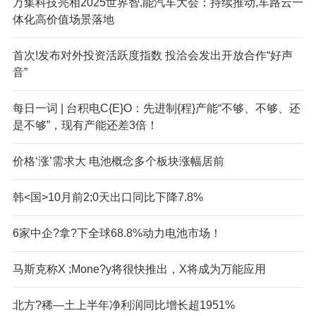
万集科技亮相2025世界智,能汽车大会：持续推动,车路云一
体化高价值场景落地
首次!发布对外投资活跃度指数 投洽会发出开放合作“好声
音”
每日一词 | 台积电C{E}O：先进制{程}产能“不够、不够、还
是不够”，现有产能还差3倍！
价格‘涨’需求大 电池概念多个板块涨幅居前
韩<国>10月前2;0天出口同比下降7.8%
6家中企?拿?下全球68.8%动力电池市场！
马斯克称X ;Mone?y将很快推出，X将成为万能应用
北方?稀—土上半年净利润同比增长超1951%