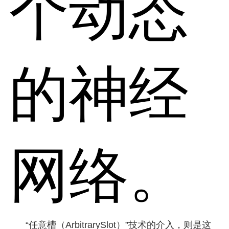
个动态
的神经
网络。
“任意槽（ArbitrarySlot）”技术的介入，则是这