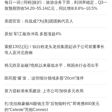
每日一词 | 同程{旅}行：旅游业务下滑，利润率稳定，Q3一
致预期营收54.20~55.14亿元，同比增长8.6%~10.5%
美团官宣：肖战成?为{美}团团购代言人
原创 军!工板块冲高 多股涨超4%
索赔13!亿{元}！钛白粉龙头龙佰集团起诉子公司前董事长
等人及河北燕钢
韩元跌至金融?危机以来最低水平，韩国央行会否出手
医药股‘爆’发，:这些细分领域多股“20cm”涨停
算力迎标准体系建设: 上市公司!加快多元布局
扎!克伯格豪赌AI眼镜主导“后智能时代” 即将携800美元
的“Celeste”亮相Connect