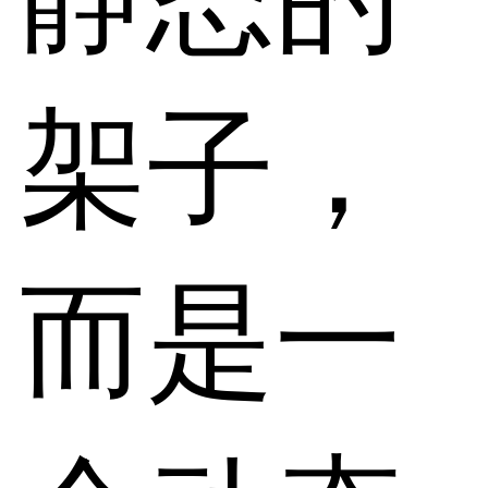
架子，
而是一