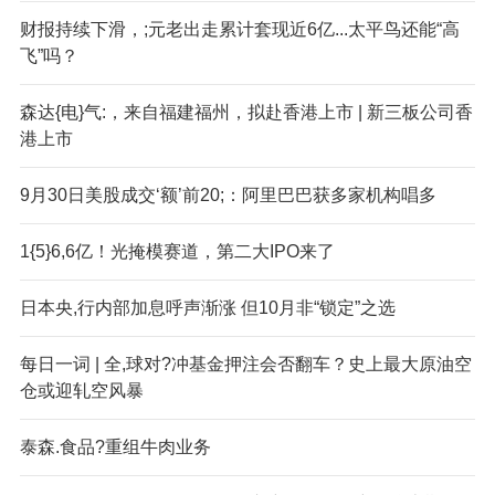
财报持续下滑，;元老出走累计套现近6亿...太平鸟还能“高
飞”吗？
森达{电}气:，来自福建福州，拟赴香港上市 | 新三板公司香
港上市
9月30日美股成交‘额’前20;：阿里巴巴获多家机构唱多
1{5}6,6亿！光掩模赛道，第二大IPO来了
日本央,行内部加息呼声渐涨 但10月非“锁定”之选
每日一词 | 全,球对?冲基金押注会否翻车？史上最大原油空
仓或迎轧空风暴
泰森.食品?重组牛肉业务