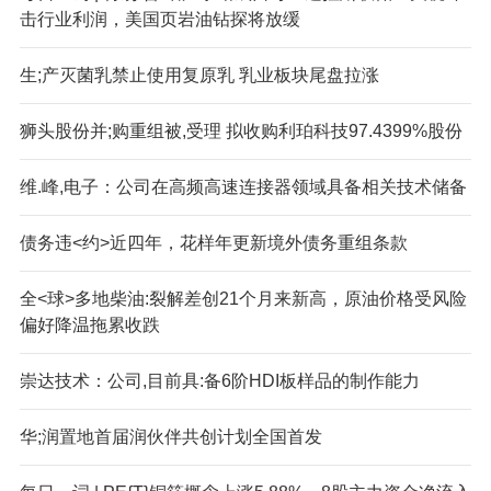
击行业利润，美国页岩油钻探将放缓
生;产灭菌乳禁止使用复原乳 乳业板块尾盘拉涨
狮头股份并;购重组被,受理 拟收购利珀科技97.4399%股份
维.峰,电子：公司在高频高速连接器领域具备相关技术储备
债务违<约>近四年，花样年更新境外债务重组条款
全<球>多地柴油:裂解差创21个月来新高，原油价格受风险
偏好降温拖累收跌
崇达技术：公司,目前具:备6阶HDI板样品的制作能力
华;润置地首届润伙伴共创计划全国首发