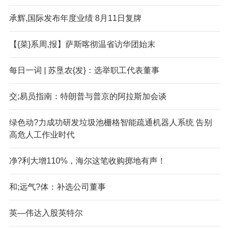
承辉,国际发布年度业绩 8月11日复牌
【{菜}系周,报】萨斯喀彻温省访华团始末
每日一词 | 苏垦农{发}：选举职工代表董事
交;易员指南：特朗普与普京的阿拉斯加会谈
绿色动?力成功研发垃圾池栅格智能疏通机器人系统 告别
高危人工作业时代
净?利大增110%，海尔这笔收购掷地有声！
和;远气?体：补选公司董事
英—伟达入股英特尔