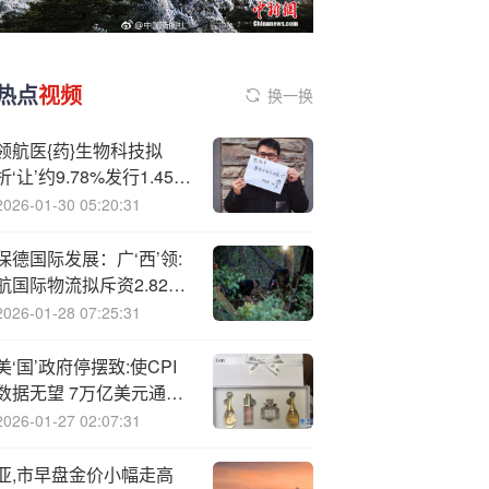
热点
视频
换一换
领航医{药}生物科技拟
折‘让’约9.78%发行1.45亿
股配售股份 净筹5882.5
2026-01-30 05:20:31
万港元
保德国际发展：广‘西’领:
航国际物流拟斥资2.82亿
元认购广明经摊薄后的
2026-01-28 07:25:31
31.97%股权
美‘国’政府停摆致:使CPI
数据无望 7万亿美元通胀
市场不得不考虑备用方案
2026-01-27 02:07:31
亚,市早盘金价小幅走高