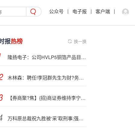
公众号
电子报
客户端
时报
热榜
换一换
隆扬电子：公司HVLP5铜箔产品目前正{在}与下游客户验证推进中‘’
木林森：聘任!李冠群先生为财?务总监兼董事会秘书
【券商聚?焦】{招}商证券维持李宁(02331)强烈推荐评级 指产品推新和奥运营销持续推进
万科原总裁祝九胜被‘采’取刑事;强制措施