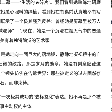
二幕——“生活的🔥碎片”。我们看到她熟练地研磨
她悉心照料的绿植，看到她在书桌前认真地💡书写
们展示了一个极其强烈反差：曾经她是屏幕里被万人
蒙老师”；而现在，她是一个沉浸在烟火气中的普通
美有着独特触觉的艺术家。
，是她走向一面巨大的落地镜，静静地凝视镜中的自
细微的纹路，那是岁月的勋章。她没有刻意隐藏这
这个镜头仿佛在告诉世界：那些被定义的过去固然存
基石，而非束缚。
了一次极其成功的“去标签化”表达。她不再是那个被
事主动权的主体。