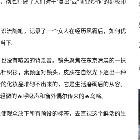
彻底打破了人们对于“复出”或“商业炒作”的刻板印
意识流随笔，记录了一个女人在经历风霜后，如何优
当下。
，也没有喧嚣的背景音。镜头聚焦在东京清晨的一抹
色针织衫，素颜面对镜头，皮肤在自然光下透出一种
贵的化妆品堆砌不出来的，它是生活磨砺后的从容。
轻微的🔥呼吸声和窗外偶尔传来的🔥鸟鸣。
迫使观众放下所有预设的标签，去直视这个鲜活的生