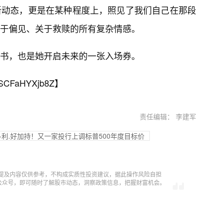
新动态，更是在某种程度上，照见了我们自己在那段
关于偏见、关于救赎的所有复杂情感。
书，也是她开启未来的一张入场券。
SCFaHYXjb8Z
】
责任编辑： 李建军
>利.好加持！又一家投行上调标普500年度目标价
提及内容仅供参考，不构成实质性投资建议，据此操作风险自担
信公众号，即可随时了解股市动态，洞察政策信息，把握财富机会。