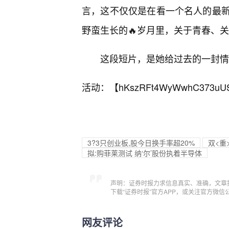
言，这不仅仅是在看一个名人的最
野蛮生长的🔥岁月里，关于青春、
这段短片，是她给过去的一封情
活动：【
hKszRFt4WyWwhC373uU
3?3只创业板,股今日换手率超20%
双<重
拟:购菲莱测试 纳‘尔’股份执着半导体
声明：证券时报力求信息真实、准确，文章
下载“证券时报”官方APP，或关注官方微
网友评论