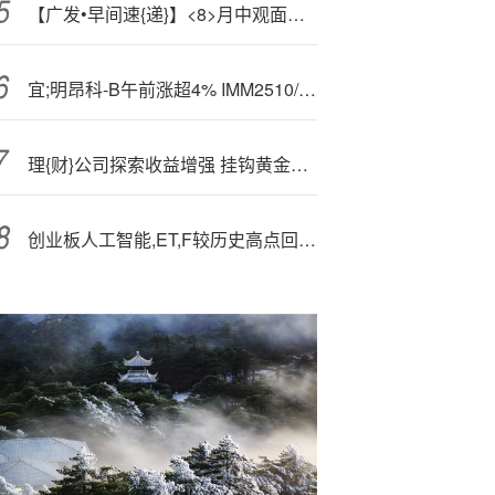
【广发•早间速{递}】<8>月中观面的四个景气线索
宜;明昂科-B午前涨超4% IMM2510/AXN-2510获FDA批准IND申请
理{财}公司探索收益增强 挂钩黄金理财产品发行火热
创业板人工智能,ET,F较历史高点回撤超12%，果断布局还是谨慎观望？