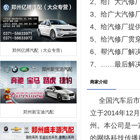
2、给广大汽修
3、给广大汽修
4、给汽修厂提
5、给汽修厂贯
郑州亿搏汽配（大众专营）
6、帮汽修厂解
7、……最后解
商家介绍
全国汽车后市
立于2014年
郑州新宝迪汽配
州。本公司是一
的网络科技传播