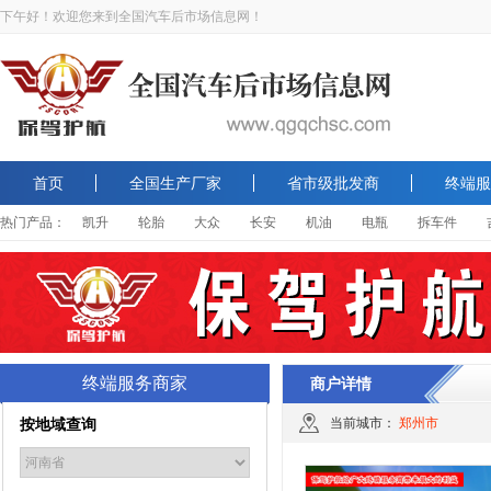
下午好！欢迎您来到全国汽车后市场信息网！
首页
全国生产厂家
省市级批发商
终端服
热门产品：
凯升
轮胎
大众
长安
机油
电瓶
拆车件
终端服务商家
商户详情
按地域查询
当前城市：
郑州市