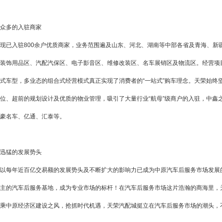
众多的入驻商家
现已入驻800余户优质商家，业务范围遍及山东、河北、湖南等中部各省及青海、新
装饰用品区、汽配汽保区、电子影音区、维修改装区、名车展销区及物流区。经营项
式车型，多业态的组合式经营模式真正实现了消费者的“一站式”购车理念。天荣始终
位、超前的规划设计及优质的物业管理，吸引了大量行业“航母”级商户的入驻，中鑫
豪名车、亿通、汇泰等。
迅猛的发展势头
以每年近百亿交易额的发展势头及不断扩大的影响力已成为中原汽车后服务市场发展
主的汽车后服务基地，成为专业市场的标杆！在汽车后服务市场这片浩瀚的商海里，
乘中原经济区建设之风，抢抓时代机遇，天荣汽配城挺立在汽车后服务市场的潮头，