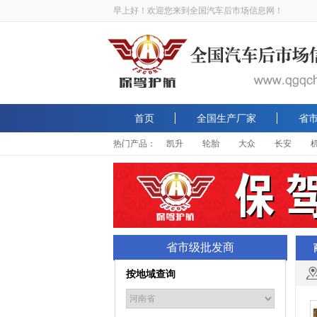
早上好！欢迎您来到全国汽车后市场信息网！
首页
全国生产厂家
省
热门产品：
凯升
轮胎
大众
长安
省市级批发商
按地域查询