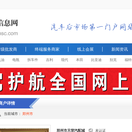
市级批发商
终端服务商家
线上会展
新闻资讯
机油
电瓶
拆车件
吉利
现代
本田
比亚迪
别克
福特
商户详情
当前城市：
郑州市
郑州市天荣汽配城
未认证