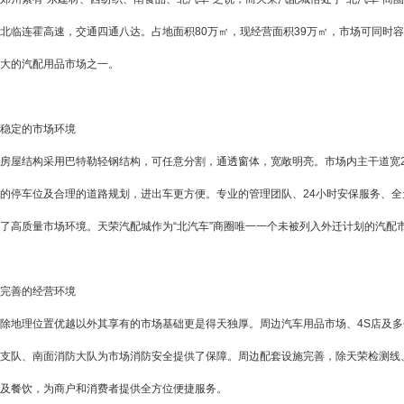
北临连霍高速，交通四通八达。占地面积80万㎡，现经营面积39万㎡，市场可同时
大的汽配用品市场之一。
稳定的市场环境
房屋结构采用巴特勒轻钢结构，可任意分割，通透窗体，宽敞明亮。市场内主干道宽2
的停车位及合理的道路规划，进出车更方便。专业的管理团队、24小时安保服务、全天
了高质量市场环境。天荣汽配城作为“北汽车”商圈唯一一个未被列入外迁计划的汽配
完善的经营环境
除地理位置优越以外其享有的市场基础更是得天独厚。周边汽车用品市场、4S店及多
支队、南面消防大队为市场消防安全提供了保障。周边配套设施完善，除天荣检测线
及餐饮，为商户和消费者提供全方位便捷服务。