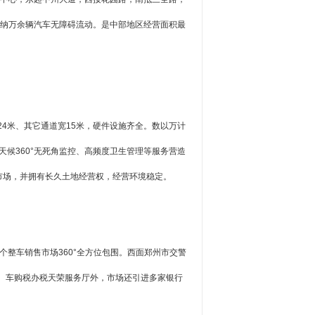
容纳万余辆汽车无障碍流动。是中部地区经营面积最
4米、其它通道宽15米，硬件设施齐全。数以万计
候360°无死角监控、高频度卫生管理等服务营造
市场，并拥有长久土地经营权，经营环境稳定。
个整车销售市场360°全方位包围。西面郑州市交警
、车购税办税天荣服务厅外，市场还引进多家银行