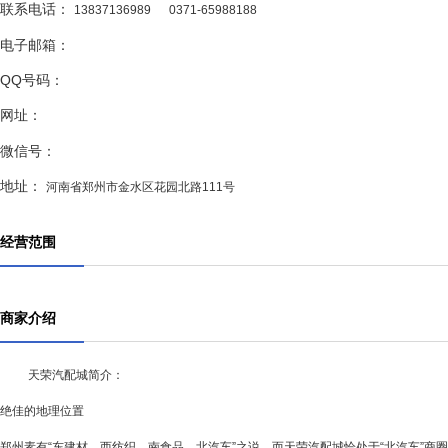
联系电话：
13837136989
0371-65988188
电子邮箱：
QQ号码：
网址：
微信号：
地址：
河南省郑州市金水区花园北路111号
经营范围
商家介绍
天荣汽配城简介：
绝佳的地理位置
郑州素有“东建材、西纺织、南食品、北汽车”之说，而天荣汽配城恰处于“北汽车”商