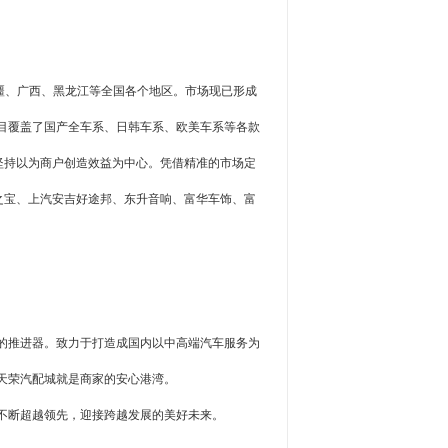
疆、广西、黑龙江等全国各个地区。市场现已形成
目覆盖了国产全车系、日韩车系、欧美车系等各款
坚持以为商户创造效益为中心。凭借精准的市场定
之宝、上汽安吉好途邦、东升音响、富华车饰、富
的推进器。致力于打造成国内以中高端汽车服务为
天荣汽配城就是商家的安心港湾。
不断超越领先，迎接跨越发展的美好未来。