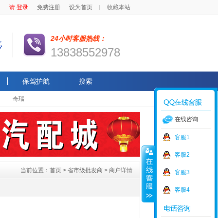
请 登录
免费注册
设为首页
收藏本站
24小时客服热线：
13838552978
保驾护航
搜索
奇瑞
在线咨询
客服1
客服2
当前位置：
首页
>
省市级批发商
> 商户详情
客服3
客服4