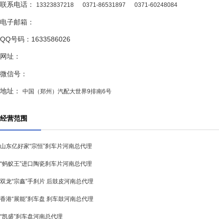
联系电话：
13323837218
0371-86531897
0371-60248084
电子邮箱：
QQ号码：1633586026
网址：
微信号：
地址：
中国（郑州）汽配大世界9排南6号
经营范围
山东亿好家“宗恒”刹车片河南总代理
“蚂蚁王”进口陶瓷刹车片河南总代理
双龙“宗鑫”手刹片 后鼓皮河南总代理
香港“展能”刹车盘 刹车鼓河南总代理
“凯盛”刹车盘河南总代理