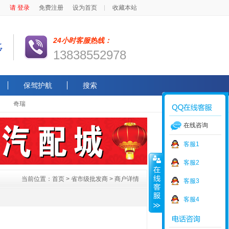
请 登录
免费注册
设为首页
收藏本站
24小时客服热线：
13838552978
保驾护航
搜索
奇瑞
在线咨询
客服1
客服2
当前位置：
首页
>
省市级批发商
> 商户详情
客服3
客服4