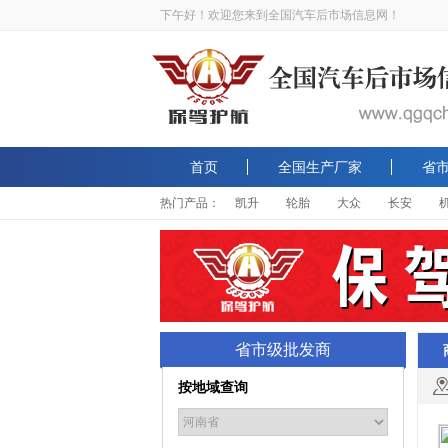
下午好！欢迎您来到全国汽车后市场信息网！
首页
全国生产厂家
省
热门产品：
凯升
轮胎
大众
长安
省市级批发商
按地域查询