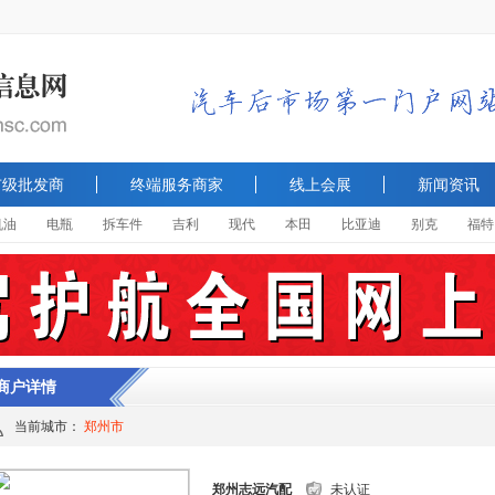
市级批发商
终端服务商家
线上会展
新闻资讯
机油
电瓶
拆车件
吉利
现代
本田
比亚迪
别克
福特
商户详情
当前城市：
郑州市
郑州志远汽配
未认证