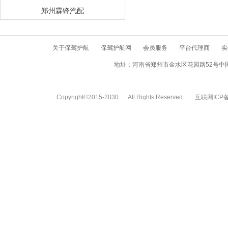
郑州霖锋汽配