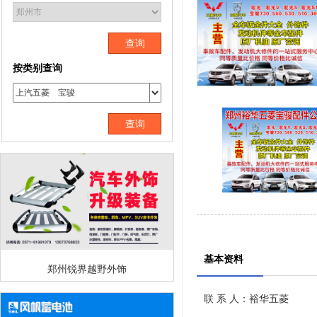
查询
按类别查询
查询
基本资料
郑州锐界越野外饰
联 系 人：裕华五菱