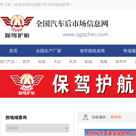
早上好！欢迎您来到全国汽车后市场信息网！
首页
全国生产厂家
省市级批发商
终端服
热门产品：
凯升
轮胎
大众
长安
机油
电瓶
拆车件
省市级批发商
商户详情
按地域查询
当前城市：
郑州市